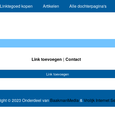
Linktegoed kopen
Artikelen
Alle dochterpagina's
Link toevoegen
Contact
Link toevoegen
ight © 2023 Onderdeel van
BaakmanMedia
&
Vrolijk Internet S